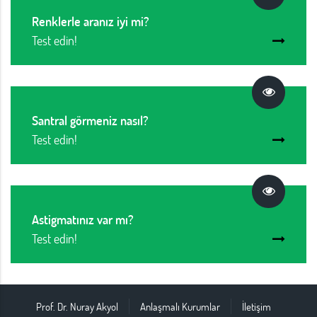
Renklerle aranız iyi mi?
Test edin!
Santral görmeniz nasıl?
Test edin!
Astigmatınız var mı?
Test edin!
Prof. Dr. Nuray Akyol
Anlaşmalı Kurumlar
İletişim